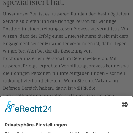
spezialisiert hat.
Unser unser Ziel ist es, unseren Kunden den bestmöglichen
Service zu bieten und die richtige Person für wichtige
Position in einem reibungslosen Prozess zu vermitteln. Wir
wissen, dass der Erfolg eines Unternehmens direkt mit dem
Engagement seiner Mitarbeiter verbunden ist, daher legen
wir großen Wert bei der die Besetzung von
hochqualifiziertem Personal im Defence-Bereich. Mit
unserem Erfolgs-erprobten Vermittlungsprozess können wir
die richtigen Personen für Ihre Aufgaben finden – schnell,
unkompliziert und effizient. Wenn Sie eine Vakanz im
Defence-Bereich haben, dann ist vdHRR die
Personalberatung für Sie! Kontaktieren Sie uns noch
heute… Wir freuen uns darauf, Ihnen bei der Suche nach
dem perfekten Kandidaten behilflich zu sein!